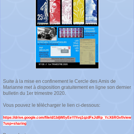
Suite à la mise en confinement le Cercle des Amis de
Marianne met à disposition gratuitement en ligne son dernier
bulletin du 1er trimestre 2020.
Vous pouvez le télécharger le lien ci-dessous:
https://drive.google.com/file/d/1bljW0yEeYlYvq1qzdFxJdRp_YcX6RGvf/view
?usp=sharing